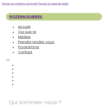
Passer au contenu principal
Passer au pied de page
ROZENN DUBREIL
Accueil
Qui suis-je
Médias
Prendre rendez-vous
Programme
Contact
Accueil
Qui suis-je
Médias
Prendre rendez-vous
Programme
Contact
Qui sommes-nous ?